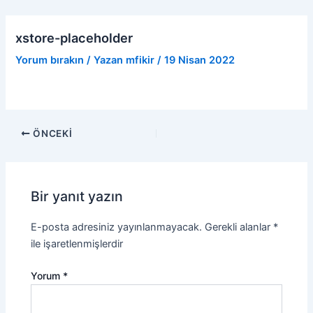
İçeriğe
Yazı
atla
dolaşımı
xstore-placeholder
Yorum bırakın
/ Yazan
mfikir
/
19 Nisan 2022
ÖNCEKI
Bir yanıt yazın
E-posta adresiniz yayınlanmayacak.
Gerekli alanlar
*
ile işaretlenmişlerdir
Yorum
*