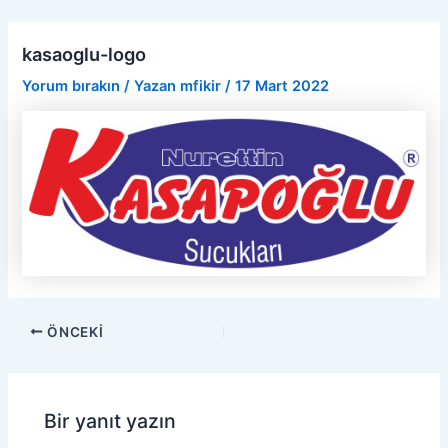
İçeriğe
Yazı
atla
dolaşımı
kasaoglu-logo
Yorum bırakın
/ Yazan
mfikir
/
17 Mart 2022
ÖNCEKI
Bir yanıt yazın