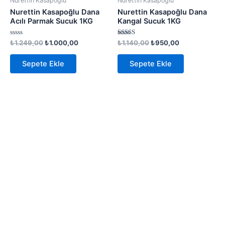
Nurettin Kasapoğlu
Nurettin Kasapoğlu
Nurettin Kasapoğlu Dana
Nurettin Kasapoğlu Dana
Acılı Parmak Sucuk 1KG
Kangal Sucuk 1KG
5
5 üzerinden
₺
1.249,00
₺
1.000,00
₺
1.140,00
₺
950,00
üzerinden
5.00
0
oy aldı
oy
Sepete Ekle
Sepete Ekle
aldı